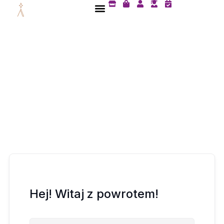
S
S
U
U
C
Przejdź
t
h
s
s
a
do
o
o
e
e
l
treści
r
p
r
r
e
e
p
-
n
i
g
d
n
r
a
g
a
r
-
d
-
b
u
c
a
a
h
g
t
e
e
c
k
Hej! Witaj z powrotem!