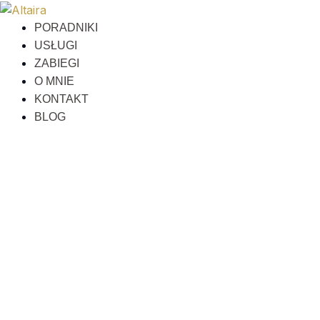
Przejdź
do
PORADNIKI
treści
USŁUGI
ZABIEGI
O MNIE
KONTAKT
BLOG