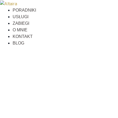
Przejdź
do
PORADNIKI
treści
USŁUGI
ZABIEGI
O MNIE
KONTAKT
BLOG