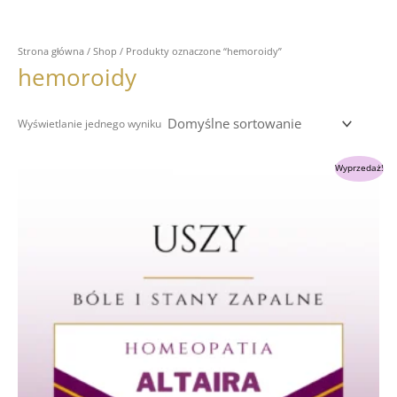
Strona główna
/
Shop
/ Produkty oznaczone “hemoroidy”
hemoroidy
Wyświetlanie jednego wyniku
Pierwotna
Aktualna
Wyprzedaż!
cena
cena
wynosiła:
wynosi:
245.00 zł.
145.00 zł.