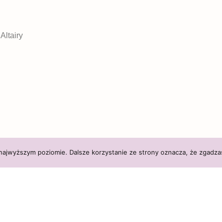
Altairy
 najwyższym poziomie. Dalsze korzystanie ze strony oznacza, że zgadzas