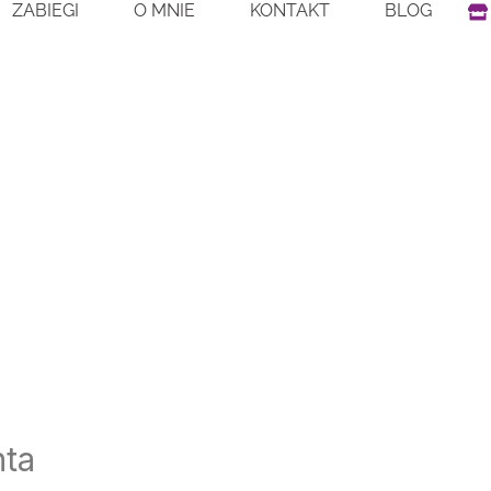
S
ZABIEGI
O MNIE
KONTAKT
BLOG
t
o
r
e
nta