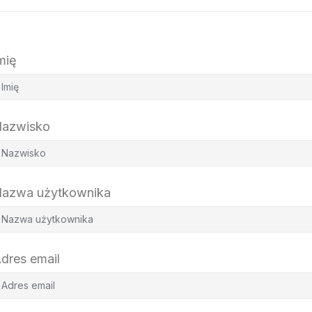
mię
azwisko
azwa użytkownika
dres email