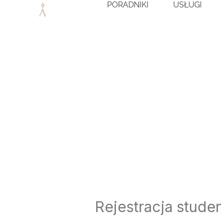
PORADNIKI
USŁUGI
Przejdź
do
treści
Rejestracja stude