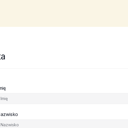
ta
mię
azwisko