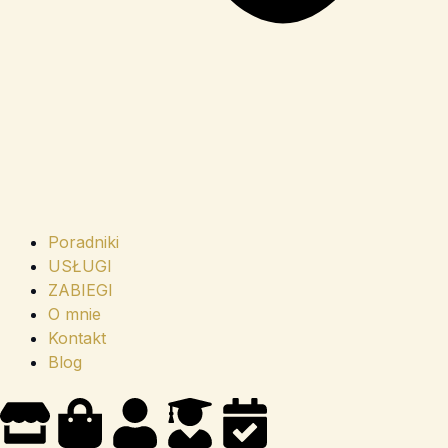
Poradniki
USŁUGI
ZABIEGI
O mnie
Kontakt
Blog
S
S
U
U
C