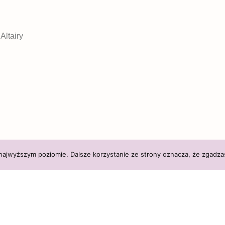
Altairy
 najwyższym poziomie. Dalsze korzystanie ze strony oznacza, że zgadzas