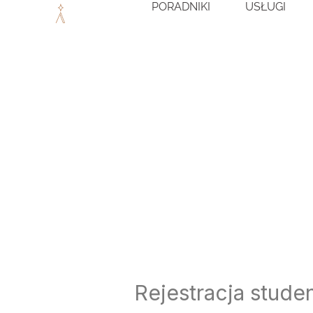
PORADNIKI
USŁUGI
Przejdź
do
treści
Rejestracja stude