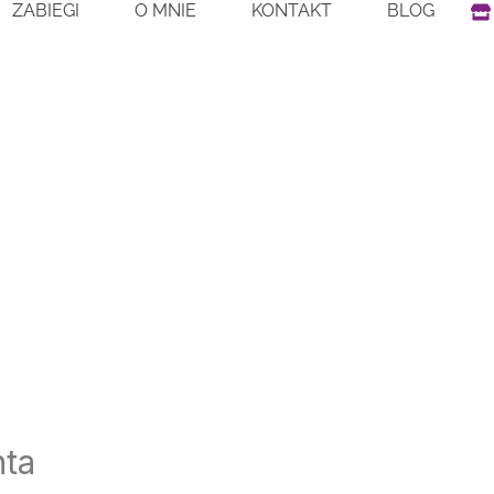
S
ZABIEGI
O MNIE
KONTAKT
BLOG
t
o
r
e
nta