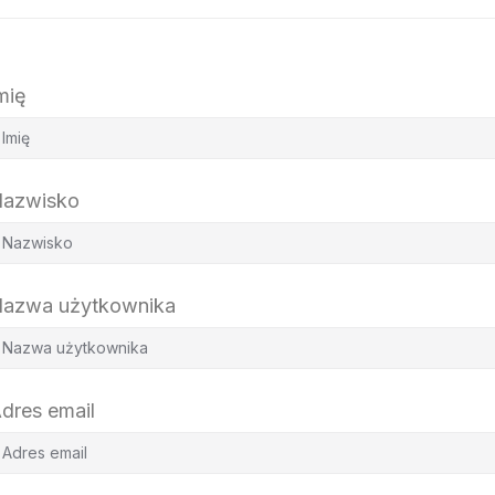
mię
azwisko
azwa użytkownika
dres email